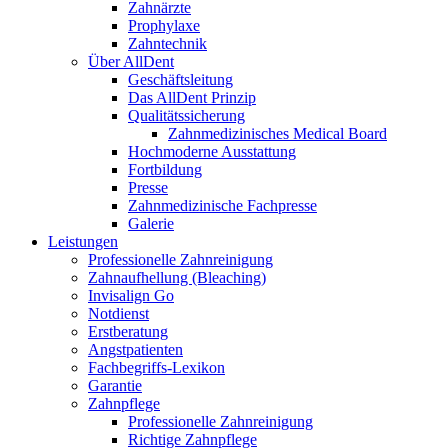
Zahnärzte
Prophylaxe
Zahntechnik
Über AllDent
Geschäftsleitung
Das AllDent Prinzip
Qualitätssicherung
Zahnmedizinisches Medical Board
Hochmoderne Ausstattung
Fortbildung
Presse
Zahnmedizinische Fachpresse
Galerie
Leistungen
Professionelle Zahnreinigung
Zahnaufhellung (Bleaching)
Invisalign Go
Notdienst
Erstberatung
Angstpatienten
Fachbegriffs-Lexikon
Garantie
Zahnpflege
Professionelle Zahnreinigung
Richtige Zahnpflege