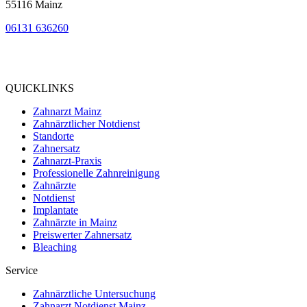
55116 Mainz
06131 636260
Bewertung
bei Google My Business:
4.9
QUICKLINKS
Zahnarzt Mainz
Zahnärztlicher Notdienst
Standorte
Zahnersatz
Zahnarzt-Praxis
Professionelle Zahnreinigung
Zahnärzte
Notdienst
Implantate
Zahnärzte in Mainz
Preiswerter Zahnersatz
Bleaching
Service
Zahnärztliche Untersuchung
Zahnarzt Notdienst Mainz