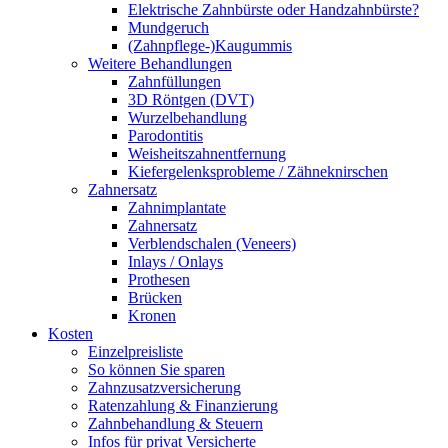
Elektrische Zahnbürste oder Handzahnbürste?
Mundgeruch
(Zahnpflege-)Kaugummis
Weitere Behandlungen
Zahnfüllungen
3D Röntgen (DVT)
Wurzelbehandlung
Parodontitis
Weisheitszahnentfernung
Kiefergelenksprobleme / Zähneknirschen
Zahnersatz
Zahnimplantate
Zahnersatz
Verblendschalen (Veneers)
Inlays / Onlays
Prothesen
Brücken
Kronen
Kosten
Einzelpreisliste
So können Sie sparen
Zahnzusatzversicherung
Ratenzahlung & Finanzierung
Zahnbehandlung & Steuern
Infos für privat Versicherte