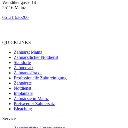
Weißliliengasse 14
55116 Mainz
06131 636260
Bewertung
bei Google My Business:
4.9
QUICKLINKS
Zahnarzt Mainz
Zahnärztlicher Notdienst
Standorte
Zahnersatz
Zahnarzt-Praxis
Professionelle Zahnreinigung
Zahnärzte
Notdienst
Implantate
Zahnärzte in Mainz
Preiswerter Zahnersatz
Bleaching
Service