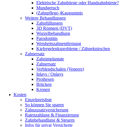
Elektrische Zahnbürste oder Handzahnbürste?
Mundgeruch
(Zahnpflege-)Kaugummis
Weitere Behandlungen
Zahnfüllungen
3D Röntgen (DVT)
Wurzelbehandlung
Parodontitis
Weisheitszahnentfernung
Kiefergelenksprobleme / Zähneknirschen
Zahnersatz
Zahnimplantate
Zahnersatz
Verblendschalen (Veneers)
Inlays / Onlays
Prothesen
Brücken
Kronen
Kosten
Einzelpreisliste
So können Sie sparen
Zahnzusatzversicherung
Ratenzahlung & Finanzierung
Zahnbehandlung & Steuern
Infos für privat Versicherte