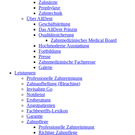
Zahnärzte
Prophylaxe
Zahntechnik
Über AllDent
Geschäftsleitung
Das AllDent Prinzip
Qualitätssicherung
Zahnmedizinisches Medical Board
Hochmoderne Ausstattung
Fortbildung
Presse
Zahnmedizinische Fachpresse
Galerie
Leistungen
Professionelle Zahnreinigung
Zahnaufhellung (Bleaching)
Invisalign Go
Notdienst
Erstberatung
Angstpatienten
Fachbegriffs-Lexikon
Garantie
Zahnpflege
Professionelle Zahnreinigung
Richtige Zahnpflege